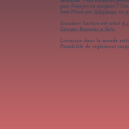
demande.
Vous souhaitez pren
pour l'essayer en magasin ? Con
Jean-Marie par
téléphone
ou 
Soundset Guitars est situé
4 
Georges Brassens à Sète.
Livraison dans le monde enti
Possibilité de règlement
jusqu