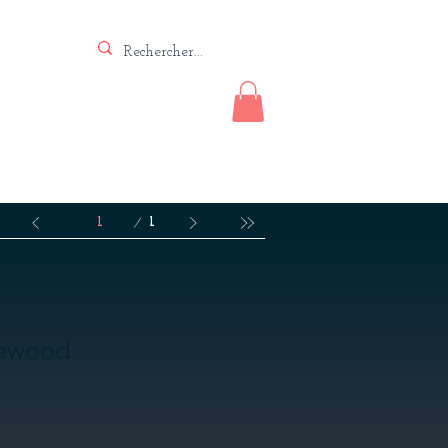
Vente
Lutherie
Contact
Page
1
1
sewood