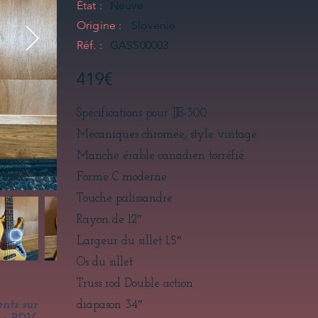
État :
Neuve
Origine :
Slovenie
Réf. :
GASS00003
419€
Spécifications pour JJB-300
Mécaniques chromée, style vintage
Manche érable canadien torréfié
Forme C moderne
Touche palissandre
Rayon de 12″.
Largeur du sillet 1,5″
Os du sillet
Truss rod Double action
ents sur
diapason 34″