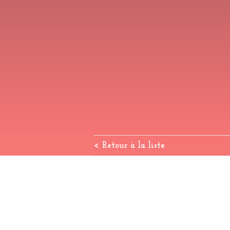
< Retour à la liste
Point de vente
Faceboo
Dépôt-Vente
Reverb