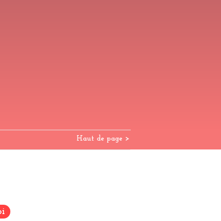
Haut de page >
FAQ
Conditions de vente
i