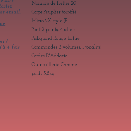
dre RDV
Nombre de frettes 20
tactez
par
email.
Corps Peuplier torréfié
Micro 2X style JB
rue
Pont 2 points, 4 sillets
Pickguard Rouge tortue
er /
'à 4 fois
Commandes 2 volumes, 1 tonalité
Cordes D'Addario
Quincaillerie Chrome
poids 3,8kg