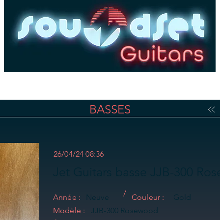
es
Basses
Amplis
Pédales & Effets
Dépôt-
BASSES
26/04/24 08:36
Jet Guitars basse JJB-300 Ro
/
Année :
Neuve
Couleur :
Gold
Modèle :
JJB-300 Rosewood