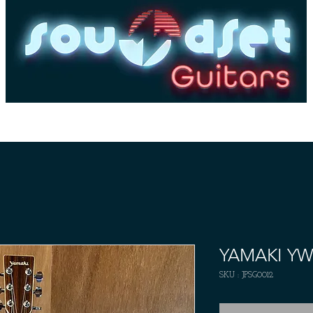
es
Basses
Amplis
Pédales & Effets
Dépôt-
YAMAKI YW
SKU : JPSG0012