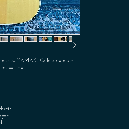
s de chez YAMAKI. Celle ci date des
très bon état.
therie.
Japan
de.