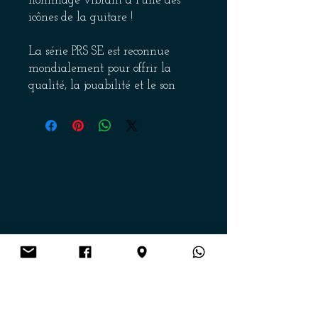
hommage vibrant à l'une des
icônes de la guitare !
La série PRS SE est reconnue
mondialement pour offrir la
qualité, la jouabilité et le son
caractéristiques de Paul Reed
Smith à un prix accessible. Ce
modèle Santana est une réplique
fidèle de la guitare signature du
maître, conçue pour les musiciens
qui recherchent un sustain
incroyable, une sonorité
chantante et un confort de jeu
exceptionnel.
Get on the list
Pourquoi choisir cette PRS SE
Santana ?
Envoi