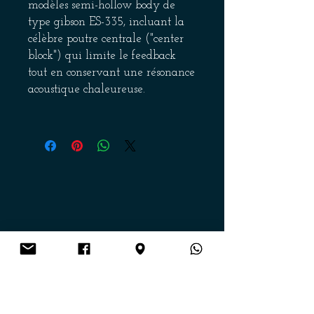
modèles semi-hollow body de
type gibson ES-335, incluant la
célèbre poutre centrale ("center
block") qui limite le feedback
tout en conservant une résonance
acoustique chaleureuse.
Voici le détail de la lutherie
pour ce modèle spécifique :
CARACTÉRISTIQUES DU BOIS ET
CONSTRUCTION
Table, dos et éclisses : Fabriqués
en érable laminé (laminated
maple), un choix standard pour
ce type de conception qui assure
Get on the list
la rigidité nécessaire à la
structure semi-hollow tout en
offrant une belle brillance dans
Envoi