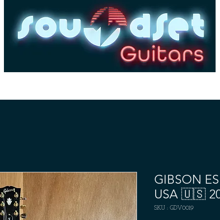
es
Basses
Amplis
Pédales & Effets
Dépôt-
GIBSON ES -
USA 🇺🇸 2
SKU : GDV0019