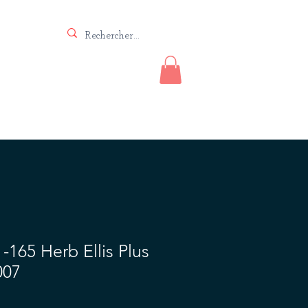
Vente
Lutherie
Contact
165 Herb Ellis Plus
007