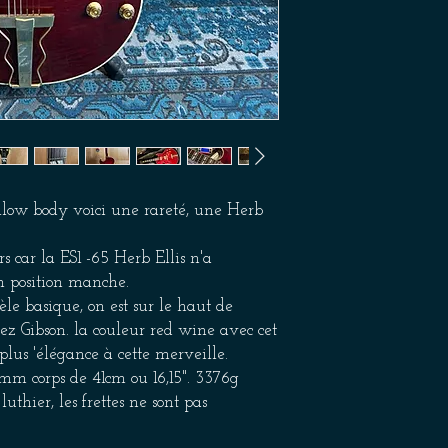
llow body voici une rareté, une Herb
 car la ES1 -65 Herb Ellis n'a
 position manche.
le basique, on est sur le haut de
z Gibson. la couleur red wine avec cet
lus 'élégance à cette merveille.
mm corps de 41cm ou 16,15". 3376g
uthier, les frettes ne sont pas