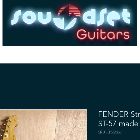
es
Basses
Amplis
Pédales & Effets
Dépôt-
FENDER Stra
ST-57 made 
SKU : JPSG0137