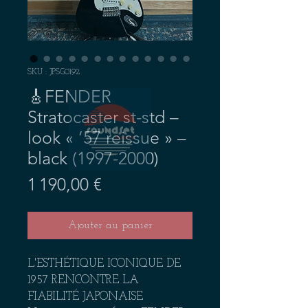
SKU : JPSG0192
🎸FENDER
Stratocaster st-std –
look « ’57 reissue » –
black (1997-2000)
Prix
1 190,00 €
Ajouter au panier
L'ESTHÉTIQUE ICONIQUE DE
1957 RENCONTRE LA
FIABILITÉ JAPONAISE