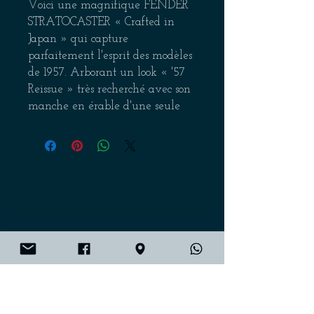
Voici une magnifique FENDER
STRATOCASTER « Crafted in
Japan » qui capture
parfaitement l'esprit des modèles
de 1957. Arborant un look « '57
Reissue » très recherché avec son
manche en érable d'une seule
pièce et son pickguard blanc 8
trous (1-ply), elle offre le charme
vintage allié au confort d'un
accastillage moderne.
UN SON AUTHENTIQUE :
MICROS ALNICO
L'atout majeur de cet exemplaire
réside dans son set de micros
Get on the list
ALNICO d'origine.
Contrairement aux versions
standards souvent équipées de
Envoi