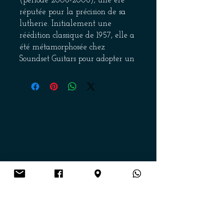
(période 2006-2008), une ère
réputée pour la précision de sa
lutherie. Initialement une
réédition classique de 1957, elle a
été métamorphosée chez
Soundset Guitars pour adopter un
look « Full Black » furtif et
élégant.
UNE PERSONNALISATION «
STEALTH »
Nous avons remplacé l'esthétique
d'origine par un ensemble noir
intégral qui souligne les lignes
intemporelles de la Strat :
Nouveau Pickguard noir.
Get on the list
Capots de micros et boutons de
potentiomètres noirs.
Le contraste avec la touche en
Envoi