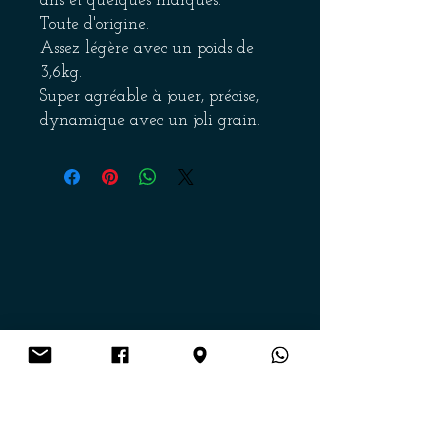
ans et quelques marques.
Toute d'origine.
Assez légère avec un poids de
3,6kg.
Super agréable à jouer, précise,
dynamique avec un joli grain.
Elle a été réglée dans notre
atelier de lutherie. Livrée en gig
bag.
Get on the list
Envoi