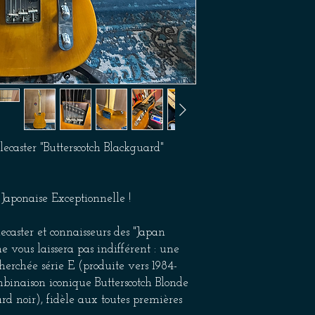
ecaster "Butterscotch Blackguard"
 Japonaise Exceptionnelle !
caster et connaisseurs des "Japan
e vous laissera pas indifférent : une
cherchée série E (produite vers 1984-
mbinaison iconique Butterscotch Blonde
rd noir), fidèle aux toutes premières