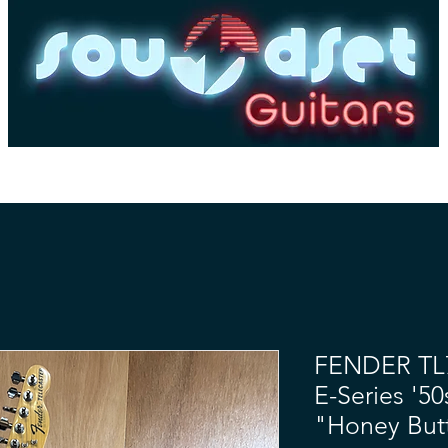
es
Basses
Amplis
Pédales & Effets
Dépôt-
FENDER TL7
E-Series '5
"Honey But