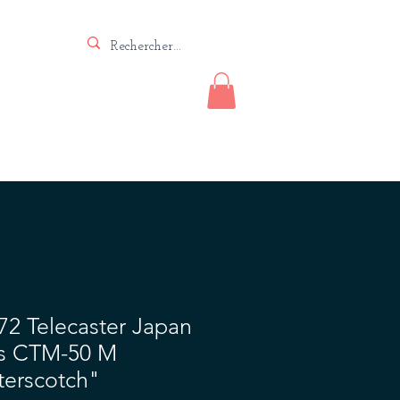
Vente
Lutherie
Contact
2 Telecaster Japan
0s CTM-50 M
terscotch"