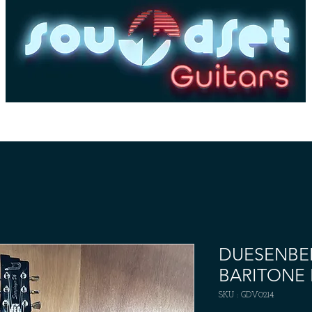
es
Basses
Amplis
Pédales & Effets
Dépôt-
DUESENBER
BARITONE 
SKU : GDV0214