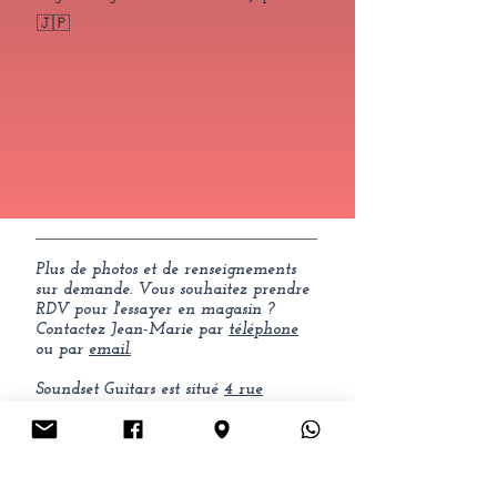
🇯🇵
Plus de photos et de renseignements
sur demande.
Vous souhaitez prendre
RDV pour l'essayer en magasin ?
Contactez Jean-Marie par
téléphone
ou par
email.
Soundset Guitars est situé
4 rue
Georges Brassens à Sète.
Livraison dans le monde entier /
Possibilité de règlement jusqu'à 4
fois