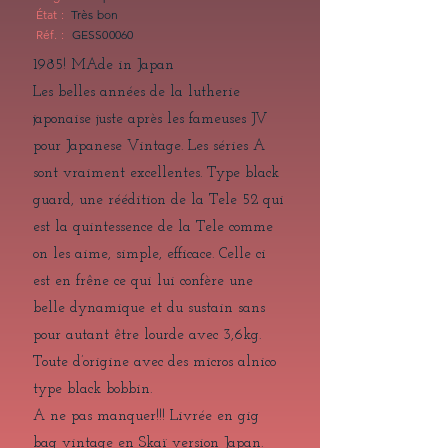
État :
Très bon
Réf. :
GESS00060
1985! MAde in Japan
Les belles années de la lutherie
japonaise juste après les fameuses JV
pour Japanese Vintage. Les séries A
sont vraiment excellentes. Type black
guard, une réédition de la Tele 52 qui
est la quintessence de la Tele comme
on les aime, simple, efficace. Celle ci
est en frêne ce qui lui confère une
belle dynamique et du sustain sans
pour autant être lourde avec 3,6kg.
Toute d’origine avec des micros alnico
type black bobbin.
A ne pas manquer!!! Livrée en gig
bag vintage en Skaï version Japan.