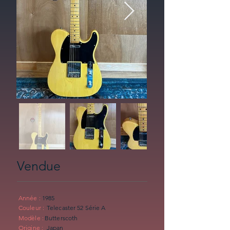
Vendue
Année :
1985
Couleur :
Telecaster 52 Série A
Modèle :
Butterscoth
Origine :
Japan