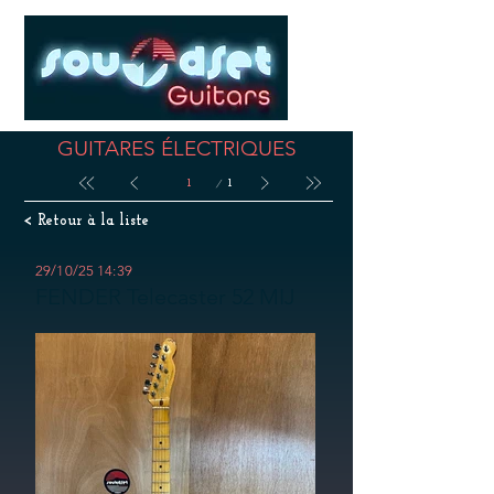
GUITARES ÉLECTRIQUES
Page
1
1
< Retour à la liste
29/10/25 14:39
FENDER Telecaster 52 MIJ