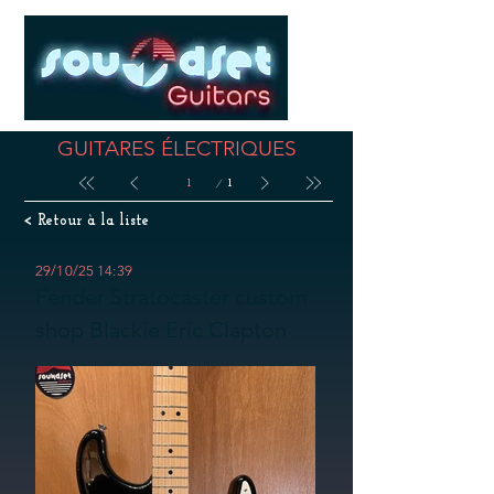
GUITARES ÉLECTRIQUES
Page
1
1
< Retour à la liste
29/10/25 14:39
Fender Stratocaster custom
shop Blackie Eric Clapton