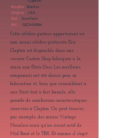
Clapton
Modèle :
Blackie
Origine :
USA
État :
Excellent
Réf. :
GEDV00086
Cette célèbre guitare appartenant au
non moins célèbre guitariste Eric
Clapton est disponible dans une
version Custom Shop fabriquée à la
main aux États-Unis. Les meilleurs
composants ont été choisis pour sa
fabrication et, bien que ressemblant à
une Strat tout à fait banale, elle
possède de nombreuses caractéristiques
réservées à Clapton. On peut trouver,
par exemple, des micros Vintage
Noiseless ainsi qu'un circuit actif de
Mid Boost et le TBX. Et comme il s'agit