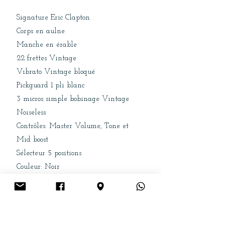
Signature Eric Clapton
Corps en aulne
Manche en érable
22 frettes Vintage
Vibrato Vintage bloqué
Pickguard 1 pli blanc
3 micros simple bobinage Vintage
Noiseless
Contrôles: Master Volume, Tone et
Mid boost
Sélecteur 5 positions
Couleur: Noir
Livrée en étui Vintage Tweed