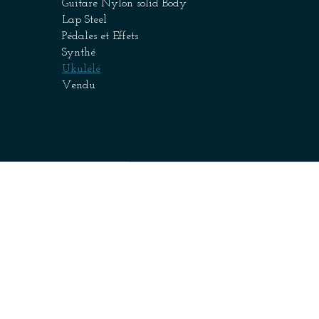
Guitare Nylon solid Body
Lap Steel
Pédales et Effets
Synthé
Ukulélé
Vendu
Point de vente
Faceboo
Dépôt-Vente
Reverb
Livraison & Retours
Youtube
Infos & Contact
Instagr