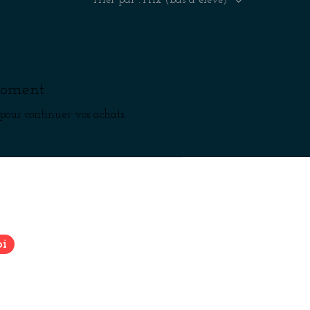
 moment
pour continuer vos achats.
FAQ
Conditions de vente
i
Mentions légales
Politique de cookies