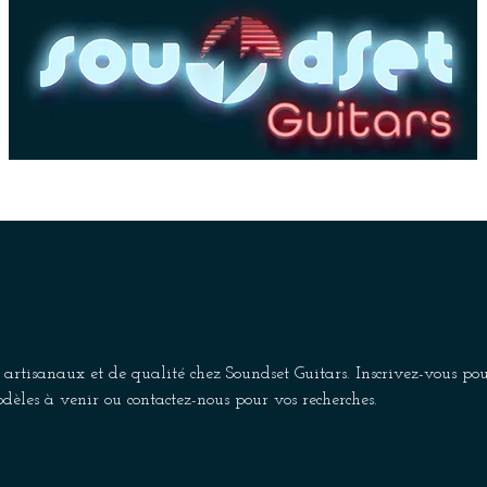
es
Basses
Amplis
Pédales & Effets
Dépôt-
 artisanaux et de qualité chez Soundset Guitars. Inscrivez-vous pou
dèles à venir ou contactez-nous pour vos recherches.