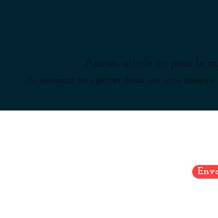
Aucun article ici pour le
En attendant, vous pouvez choisir une autre catégorie 
Get on the list
k
Envo
E-mail
am