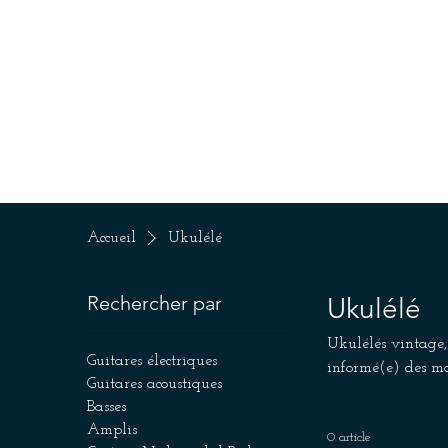
Accueil
Le shop
Guitar
Accueil
Ukulélé
Rechercher par
Ukulélé
Ukulélés vintage,
Guitares électriques
informé(e) des mo
Guitares acoustiques
Basses
Amplis
0 article